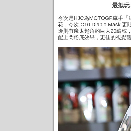
最抵玩
今次是HJC為MOTOGP車手「法
花，今次 C10 Diablo 
邊則有魔鬼起角的巨大20編號，而
配上閃粉底效果，更佳的視覺