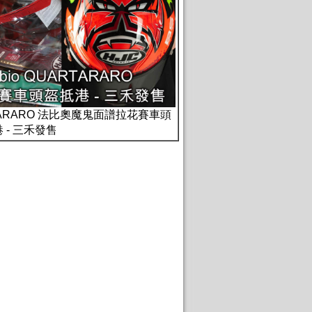
UARTARARO 法比奧魔鬼面譜拉花賽車頭
 - 三禾發售