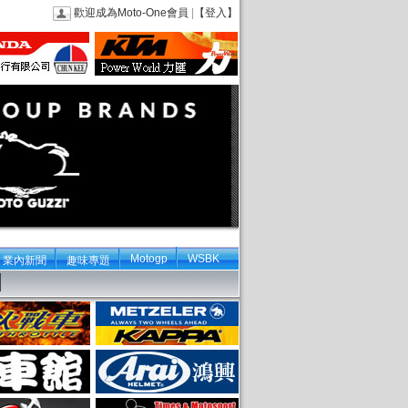
歡迎成為Moto-One會員
|
【登入】
Motogp
WSBK
業內新聞
趣味專題