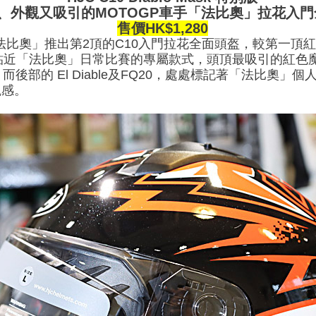
、外觀又吸引的MOTOGP車手「法比奧」拉花入
售價HK$1,280
比奧」推出第2頂的C10入門拉花全面頭盔，較第一頂紅白黑Fabi
Mask 更貼近「法比奧」日常比賽的專屬款式，頭頂最吸引的
後部的 El Diable及FQ20，處處標記著「法比奧」
觀感。