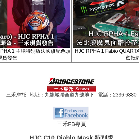
 HJC RPHA 1 主場特別版法國旗配色頭
HJC RPHA 1 Fabio Q
禾現貨發售
盔抵港
三禾摩托 地址：九龍城聯合道九號地下 電話：2336 6880
三禾FB專頁
HJC C10 Diablo Mask 特別版