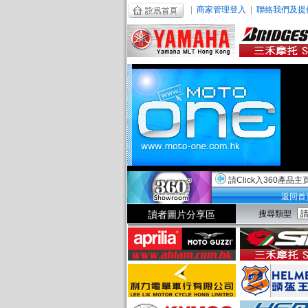
|
商家管理登入
|
聯絡我們及提
請Click入360產品主
返回首
讀者圖片分享區
搜尋類型