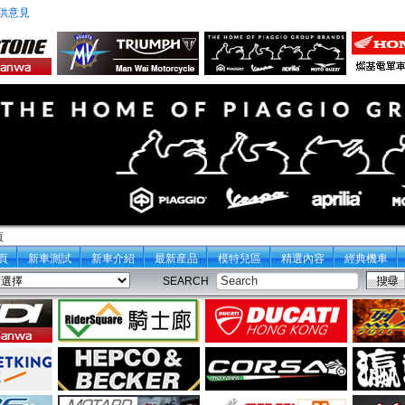
供意見
頁
頁
新車測試
新車介紹
最新産品
模特兒區
精選內容
經典機車
SEARCH