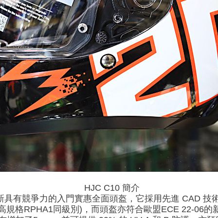
HJC C10 簡介
款全新具有競爭力的入門實惠全面頭盔，它採用先進 CAD 
高規格RPHA1同級別)，而頭盔亦符合歐盟ECE 22-0