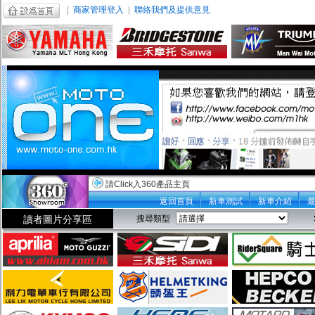
|
商家管理登入
|
聯絡我們及提供意見
請Click入360產品主頁
返回首頁
新車測試
新車介紹
讀者圖片分享區
搜尋類型