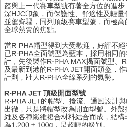
盔與上一代賽車型號有著全方位的進步
深HJC印象，而保護性、舒適性及輕量
並駕齊驅，同列頂級賽車型號，而極高
全球熱賣的焦點。
當R-PHA帽型得到大受歡迎，好評不絕
已R-PHA全面號型為藍本，採用相同
計，先後製作R-PHA MAX揭面號型、R
及最新到港的R-PHA JET開面頭盔，
計劃，壯大R-PHA全線系列的氣勢。
R-PHA JET 頂級開面型號
R-PHA JET的帽型、擾流、通風設計與R
出徹，只是將帽型改為開面型號。外殼
維及各種纖維複合材料結合而成，結構
為1,200 ± 100g，是超輕的級別。