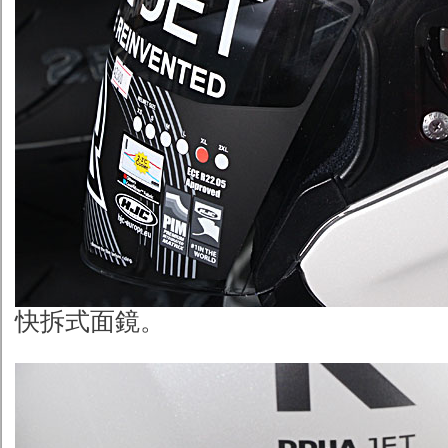
快拆式面鏡。