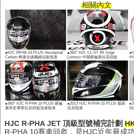
相關內文
●HJC RPHA 10 PLUS Hexagonal
●360° HJC CL-ST 99 Jorge
●H
Carbon 蜂巢全碳纖維頭盔抵港
Lorenzo 中階羅倫素拉花頭盔
中
●360° HJC R-PHA 10 PLUS 羅倫
●2013 HJC R-PHA 10 PLUS 最新
●
素與史畢斯拉花頭盔迅速抵港
拉花抵港
頭
HJC R-PHA JET 頂級型號補完計劃
HK
R-PHA 10賽車頭盔，是HJC近年最