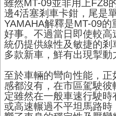
雖然MT-09並非用上FZ
邊4活塞剎車卡鉗，尾是單
YAMAHA解釋是MT-0
好事。不過當日即使較高
統仍提供線性及敏捷的剎
多款新車，鮮有出現掣動
至於車輛的彎向性能，正
感都沒有，在市區駕駛彼
定雖然在一般車速行駛時
或高速輾過不平坦馬路時