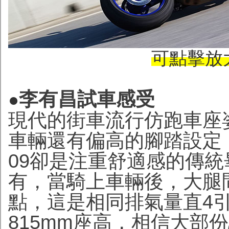
可點擊放
李有昌試車感受
●
現代的街車流行仿跑車座
車輛還有偏高的腳踏設定
09卻是注重舒適感的傳
有，當騎上車輛後，大腿
點，這是相同排氣量直4
815mm座高，相信大部份