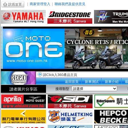
|
商家管理登入
|
聯絡我們及提供意見
請Click入360產品主頁
返回首頁
新車測試
新車介紹
讀者圖片分享區
搜尋類型