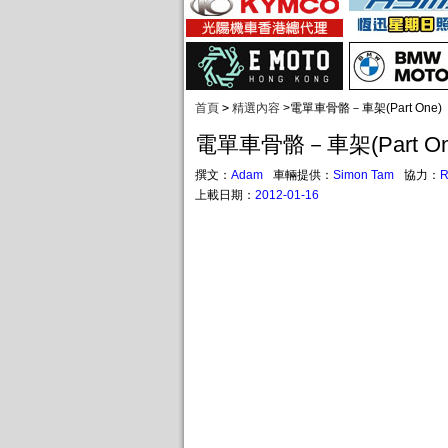
首頁
>
精選內容
>
電單車骨骼－車架(Part One)
電單車骨骼－車架(Part On
撰文：
Adam
車輛提供：
Simon Tam
協力：
R
上載日期：
2012-01-16