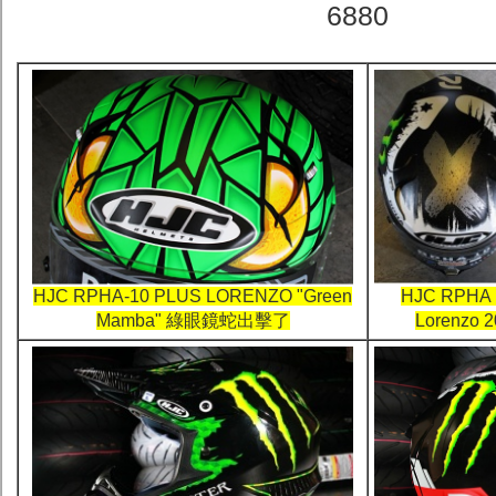
6880
HJC RPHA-10 PLUS LORENZO "Green
HJC RPHA 
Mamba" 綠眼鏡蛇出擊了
Lorenzo