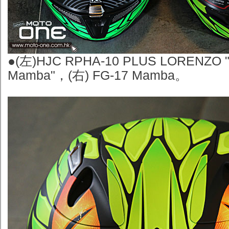
●
(
左)HJC RPHA-10 PLUS LORENZO "
Mamba"，(右) FG-17 Mamba。