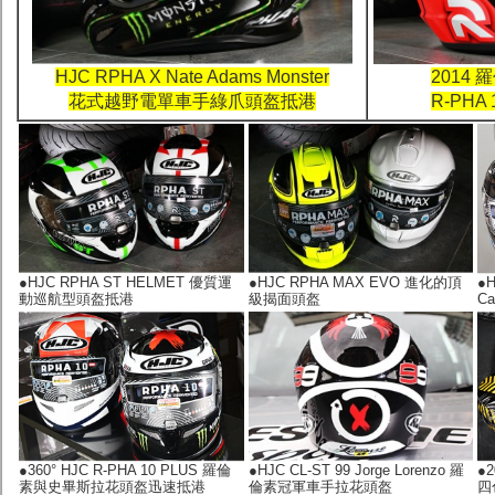
HJC RPHA X Nate Adams Monster
2014 羅
花式越野電單車手綠爪頭盔抵港
R-PHA
●HJC RPHA ST HELMET 優質運
●HJC RPHA MAX EVO 進化的頂
●H
動巡航型頭盔抵港
級揭面頭盔
C
●360° HJC R-PHA 10 PLUS 羅倫
●HJC CL-ST 99 Jorge Lorenzo 羅
●
素與史畢斯拉花頭盔迅速抵港
倫素冠軍車手拉花頭盔
四