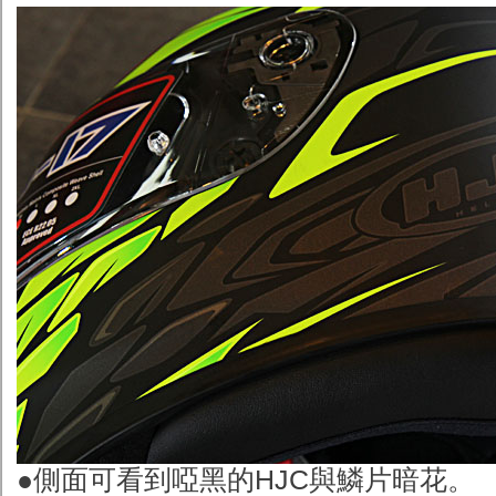
●
側面可看到啞黑的HJC與鱗片暗花。