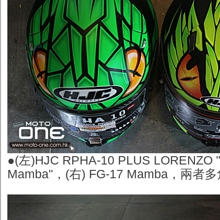
●
(
左)HJC RPHA-10 PLUS LORENZO "
Mamba"，(右) FG-17 Mamba，兩