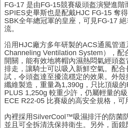
FG-17 是由FG-15競賽級頭盔演變進
SPIES史畢斯也是配戴HJC FG-15 奪得
SBK全年總冠軍的皇座，可見FG-17 
流。
沿用HJC廠方多年研製的ACS通風管道系統
Channeling Ventilation Syste
開關，能有效地將帽內濕熱悶氣經頭盔
排走，讓騎士可以吸入新鮮空氣。配合
試，令頭盔達至擾流穩定的效果。外殼
纖維製造，重量為1,390g，只比頂級的R-
PLUS 1,250g 較重少許，仍屬輕量
ECE R22-05 比賽級的高安全規格
內裡採用SilverCool™吸濕排汗的防
並且可全拆清洗保持衛生。另外，面鏡