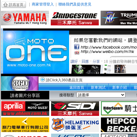
|
商家管理登入
|
聯絡我們及提供意見
請Click入360產品主頁
返回首頁
新車測試
新車介紹
讀者圖片分享區
搜尋類型