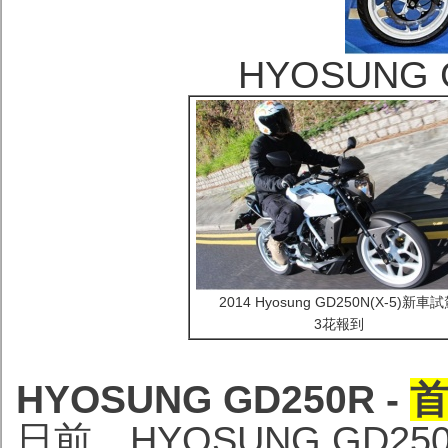
HYOSUNG
2014 Hyosung GD250N(X-5)新車
3花報到
HYOSUNG GD250R -
首
日前，HYOSUNG GD