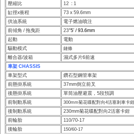
壓縮比
12 : 1
缸徑x衝程
73 x 59.6mm
供油系統
電子燃油噴注
前傾角 / 拖曳距
23
°5' / 93.6mm
起動
電動
驅動模式
鏈條
離合器/波箱
濕式多片6前速
車架 CHASSIS
車架型式
鑽石型鋼管車架
前懸掛系統
37mm倒立前叉
後懸掛系統
單筒油壓避震，5段預調
前制動系統
300mm菊花碟配對向4活塞剎車卡
後制動系統
230mm菊花碟配對向2活塞卡鉗
前輪胎
110/70-17
後輪胎
150/60-17