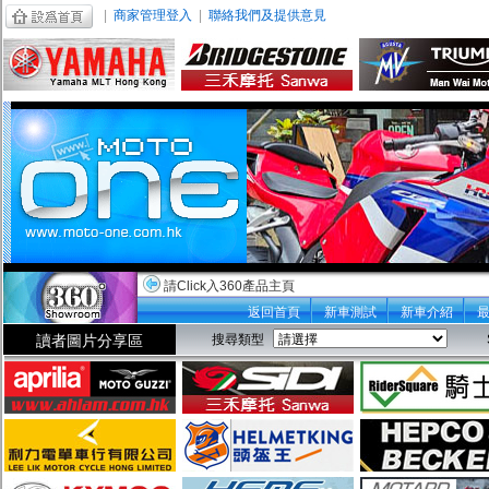
|
商家管理登入
|
聯絡我們及提供意見
請Click入360產品主頁
返回首頁
新車測試
新車介紹
讀者圖片分享區
搜尋類型