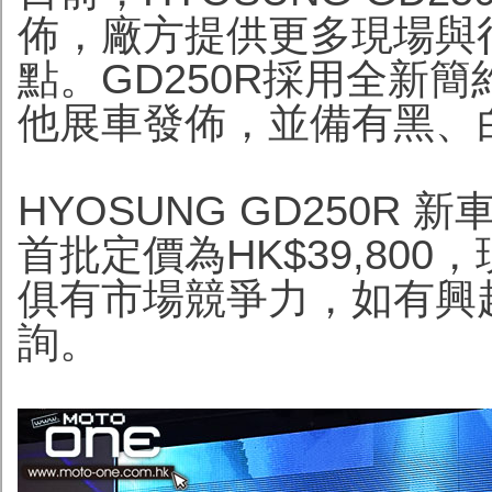
佈，廠方提供更多現場與
點。GD250R採用全新
他展車發佈，並備有黑、
HYOSUNG GD250
首批定價為HK$39,80
俱有市場競爭力，如有興
詢。