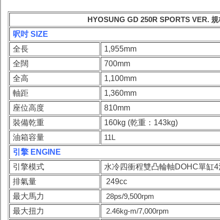
HYOSUNG GD 250R SPORTS VER. 
呎吋 SIZE
全長
1,955mm
全闊
700mm
全高
1,100mm
軸距
1,360mm
座位高度
810mm
裝備
乾重
160
kg (乾重：143kg)
油箱容量
11L
引擎 ENGINE
引擎模式
水冷四衝程雙凸輪軸DOHC單缸4
排氣量
249cc
最大馬力
28ps/9,500rpm
最大扭力
2.46kg-m/7,000rpm