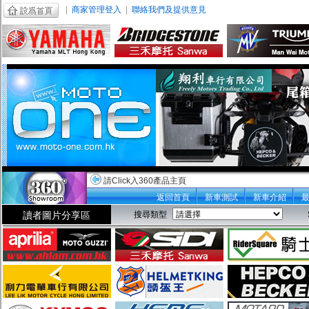
|
商家管理登入
|
聯絡我們及提供意見
請Click入360產品主頁
返回首頁
新車測試
新車介紹
讀者圖片分享區
搜尋類型