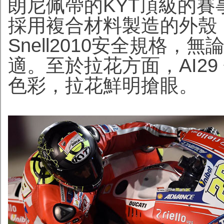
朗尼佩帶的KYT頂級的賽事
採用複合材料製造的外殼
Snell2010安全規格
適。至於拉花方面，AI2
色彩，拉花鮮明搶眼。