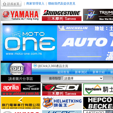
|
商家管理登入
|
聯絡我們及提供意見
請Click入360產品主頁
返回首頁
新車測試
新車介紹
讀者圖片分享區
搜尋類型