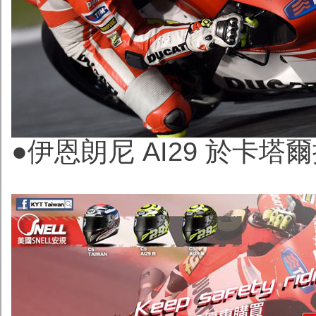
●伊恩朗尼 AI29 於卡塔