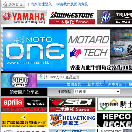
|
商家管理登入
|
聯絡我們及提供意見
請Click入360產品主頁
返回首頁
新車測試
新車介紹
讀者圖片分享區
搜尋類型