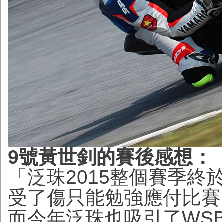
9號黃世釗的賽後感想：
「泛珠2015整個賽季
受了傷只能勉強應付比賽
而今年泛珠也吸引了WS