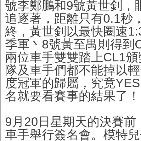
號李鄭鵬和9號黃世釗，眼
追逐著，距離只有0.1
終，黃世釗以最快圈速1:
季軍丶8號黃至禺則得到C
兩位車手雙雙踏上CL1
隊及車手們都不能掉以輕
度冠軍的歸屬，究竟YES!
名就要看賽事的結果了！
9月20日星期天的決賽前，
車手舉行簽名會。模特兒