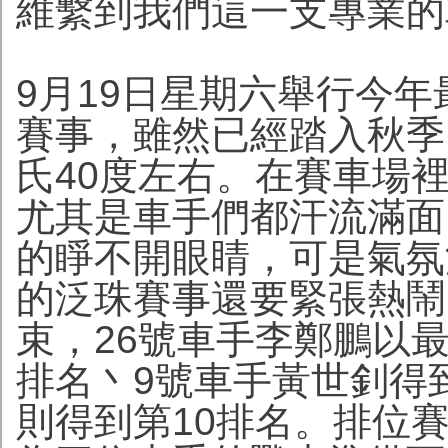
維繫到我們這一支專業的
9月19日星期六舉行今
賽事，雖然已經踏入秋季
氏40度左右。在賽車場
尤其是車手們都汗流滿面
的睜不開眼睛，可是氣氛
的泛珠賽事還要緊張熱鬧
束，26號車手李鄭鵬以最快
排名丶9號車手黃世釗得
則得到第10排名。排位