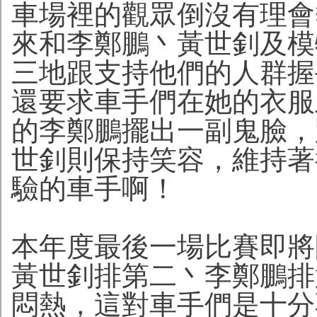
車場裡的觀眾倒沒有理會
來和李鄭鵬丶黃世釗及模
三地跟支持他們的人群握
還要求車手們在她的衣服
的李鄭鵬擺出一副鬼臉，
世釗則保持笑容，維持著很
驗的車手啊！
本年度最後一場比賽即將開始，
黃世釗排第二丶李鄭鵬排
悶熱，這對車手們是十分