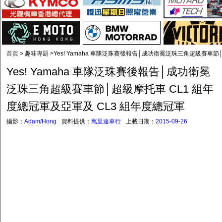
首頁
>
趣味專題
>
Yes! Yamaha 車隊泛珠賽後報告│成功衛冕泛珠三角超級賽車節
Yes! Yamaha 車隊泛珠賽後報告│成功衛冕
泛珠三角超級賽車節│超級摩托車 CL1 組年
度總冠軍及亞軍及 CL3 組年度總冠軍
攝影：
Adam/Hong
資料提供：
萬里達車行
上載日期：
2015-09-26