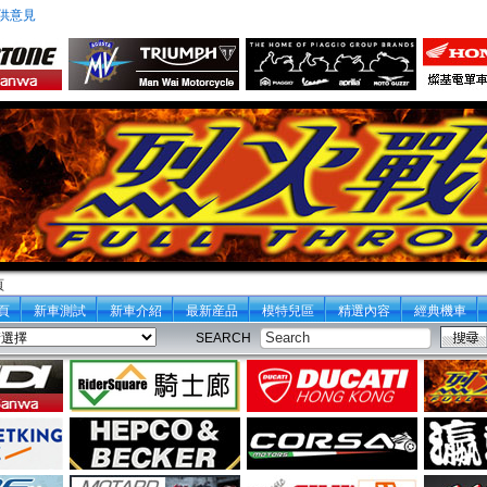
供意見
頁
頁
新車測試
新車介紹
最新産品
模特兒區
精選內容
經典機車
SEARCH