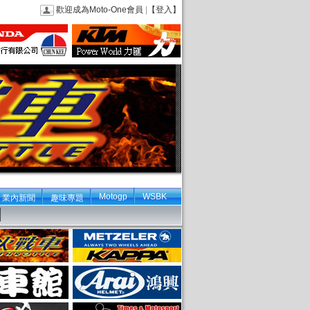
歡迎成為Moto-One會員
|
【登入】
Motogp
WSBK
業內新聞
趣味專題