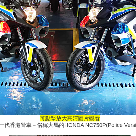
可點擊放大高清圖片觀看
一代香港警車－俗稱大馬的HONDA NC750P(Police Versi