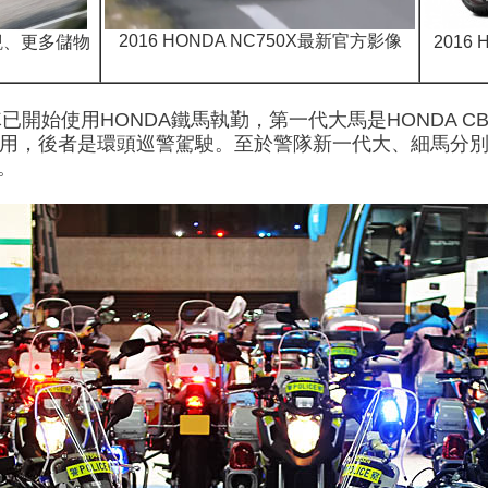
2016 HONDA NC750X最新官方影像
新外觀、更多儲物
2016
始使用HONDA鐵馬執勤，第一代大馬是HONDA CBX 
用，後者是環頭巡警駕駛。至於警隊新一代大、細馬分別是HO
。