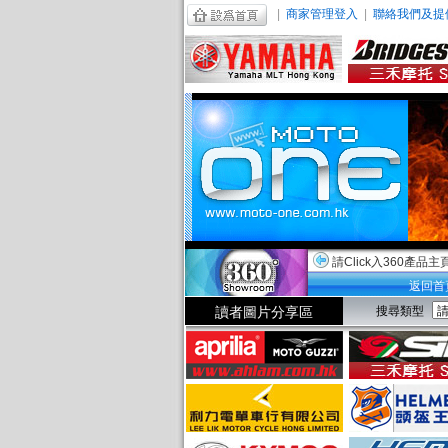
|
商家管理登入
|
聯絡我們及提
請Click入360產品主
返回首
讀者圖片分享區
搜尋類型