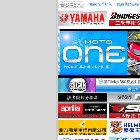
|
商家管理登入
|
聯絡我們及提
請Click入360產品主
返回首
讀者圖片分享區
搜尋類型