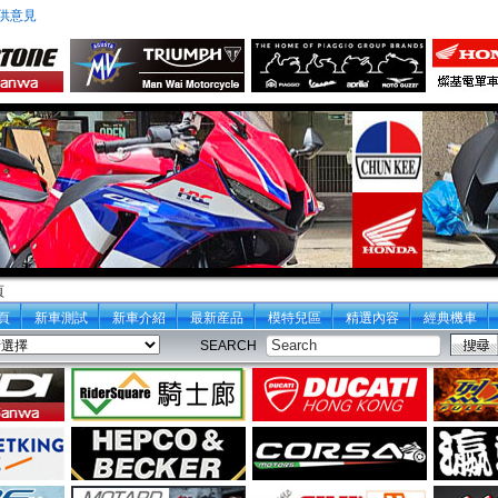
供意見
頁
頁
新車測試
新車介紹
最新産品
模特兒區
精選內容
經典機車
SEARCH