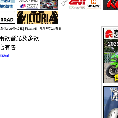
S│兩款螢光及多款拉花│揭面頭盔│旺角煒安店有售
TS│兩款螢光及多款
店有售
盔用品