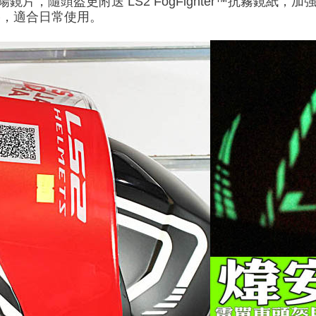
太陽鏡片，隨頭盔更附送 LS2 FogFighter™抗霧鏡
規格，適合日常使用。