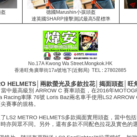
頭盔
德國Marushin小孩頭盔
達英國SHARP撞擊測試最高5星標準
No.17A Kwong Wa Street.Mongkok.HK
香港旺角廣華街17a號地下(近郵局) TEL : 27802885
ETRO HELMETS│兩款螢光及多款拉花│揭面頭盔│
最高級別 ARROW C 賽車頭盔，在2016年MOTOGP中的
vintia Racing車隊 76號 Loris Baz兩名車手使用LS2 
頂尖賽事的規格。
LS2 METRO HELMETS多款揭面實用頭盔，當中
同時亦與眾不同。另外，還有多款不同配色拉花及實色的