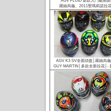
AGV FLUID 新款入門級開
羅絲烏龜、2011聖瑪莉諾拉
AGV K3 SV全面頭盔│羅絲烏
GUY MARTIN│多款全新拉花│-