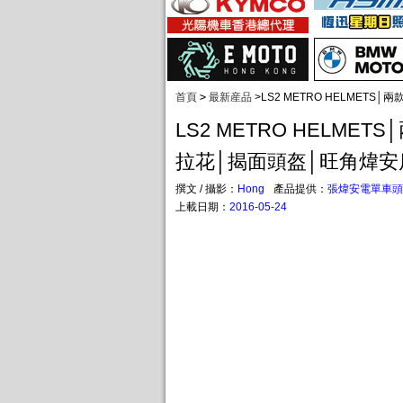
首頁
>
最新産品
>
LS2 METRO HELMET
LS2 METRO HELME
拉花│揭面頭盔│旺角煒安
撰文 / 攝影：
Hong
產品提供：
張煒安電單車頭
上載日期：
2016-05-24