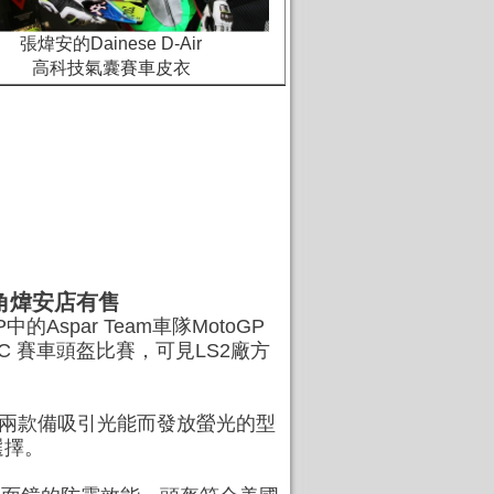
張煒安的Dainese D-Air
高科技氣囊賽車皮衣
旺角煒安店有售
Aspar Team車隊MotoGP
ARROW C 賽車頭盔比賽，可見LS2廠方
包括兩款備吸引光能而發放螢光的型
選擇。