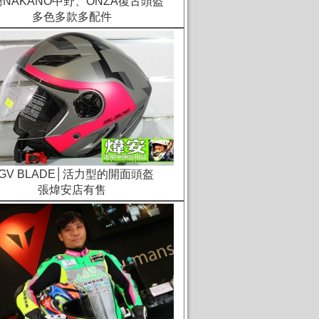
NAKANO中野、ONZA復古頭盔
多色多款多配件
GV BLADE│活力型的開面頭盔
張煒安店有售