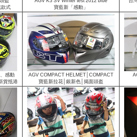
面頭盔
AGV K3 SV Winter test 2012 blue
台灣
花款式
寶藍新「感動」
龜、感動
AGV COMPACT HELMET│COMPACT
A
 新貨抵港
寶藍新拉花│銀新色│揭面頭盔