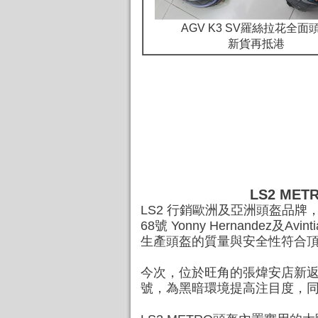
AGV K3 SV羅絲拉花全面
新貨再抵港
LS2 M
LS2 行銷歐洲及亞洲頭盔品牌，當中
68號 Yonny Hernandez及A
生產頭盔的質量與安全性符合
今次，位於旺角的張煒安店新返了
號，為黑暗環境提高注目度，