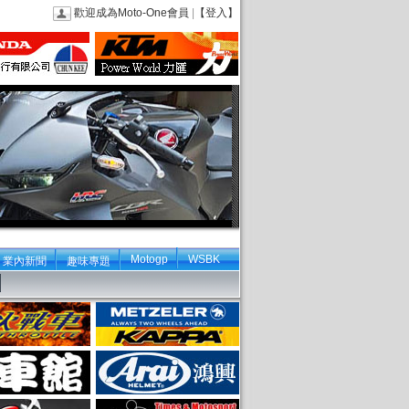
歡迎成為Moto-One會員
|
【登入】
Motogp
WSBK
業內新聞
趣味專題