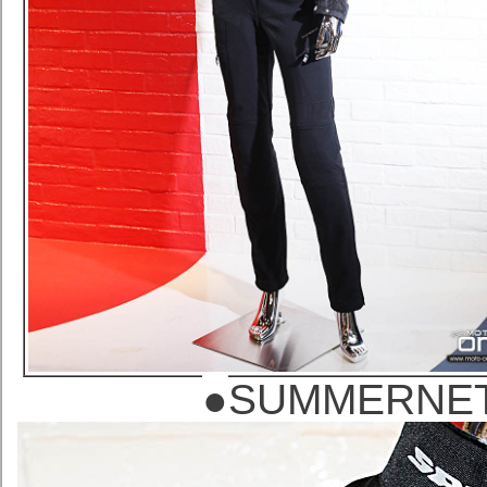
●
SUMMERN