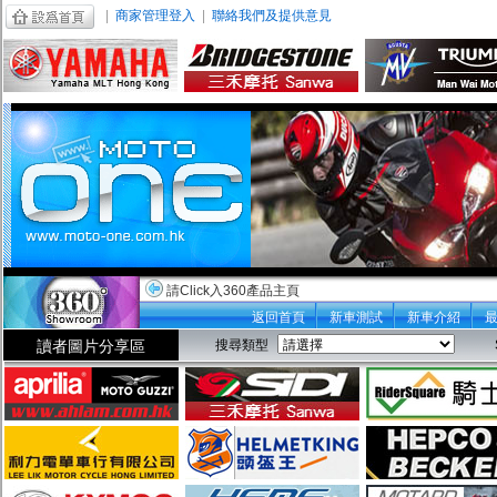
|
商家管理登入
|
聯絡我們及提供意見
請Click入360產品主頁
返回首頁
新車測試
新車介紹
讀者圖片分享區
搜尋類型