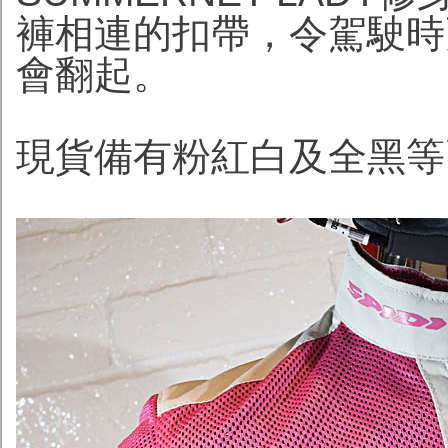
褲相連的扣帶，令駕駛時
會翻起。
現貨備有粉紅白及全黑等