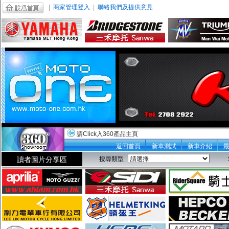
|
商家管理登入
|
聯絡我們及提供意見
請Click入360產品主頁
返回首頁
新車測試
新車介紹
讀者圖片分享區
搜尋類型