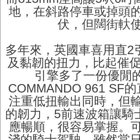
地，在斜路停車或掉頭
伏，但闊街軑
多年來，英國車喜用直2
及黏韌的扭力，比起催促
引擎多了一份優閒的駕
COMMANDO 961 
注重低扭輸出同時，但
的韌力，5前速波箱讓騎
應暢順，很容易掌握。
淺的騎士駕駛。雖然當日