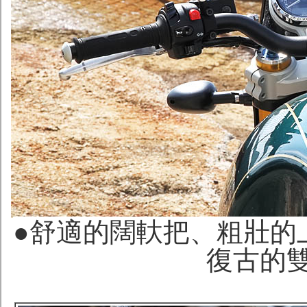
●舒適的闊軑把、粗壯的上
復古的