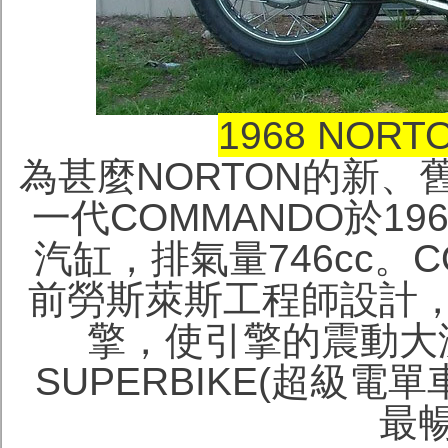
1968 NORT
為甚麼NORTON的新、
一代COMMANDO於1
汽缸，排氣量746cc。
前勞斯萊斯工程師設計
擎，使引擎的震動大
SUPERBIKE(超級電
最