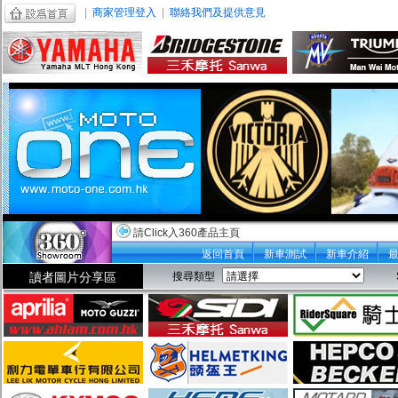
|
商家管理登入
|
聯絡我們及提供意見
請Click入360產品主頁
返回首頁
新車測試
新車介紹
讀者圖片分享區
搜尋類型