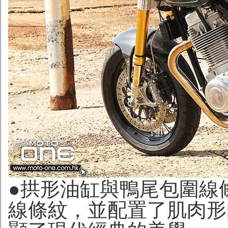
●拱形油缸與鴨尾包圍線
線條紋，並配置了肌肉形