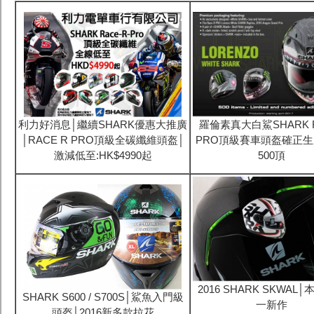
利力好消息│繼續SHARK優惠大推廣
羅倫素真大白鯊SHARK R
│RACE R PRO頂級全碳纖維頭盔│
PRO頂級賽車頭盔確正生
激減低至:HK$4990起
500頂
2016 SHARK SKWAL
SHARK S600 / S700S│鯊魚入門級
一新作
頭盔│2016新多款拉花