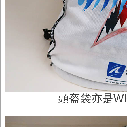
頭盔袋亦是WH