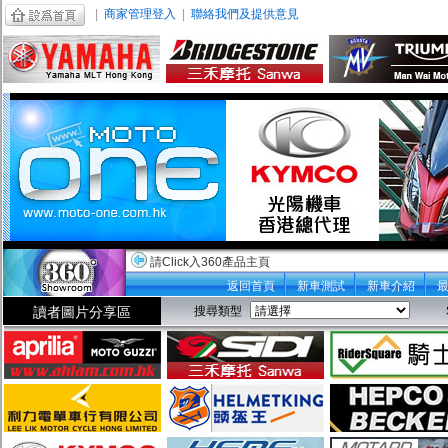
|
商家管理登入
|
聯絡我們及提供意見
請Click入360產品主頁
返回首頁
新車測試
新車介紹
讀者圖片分享區
搜尋類型