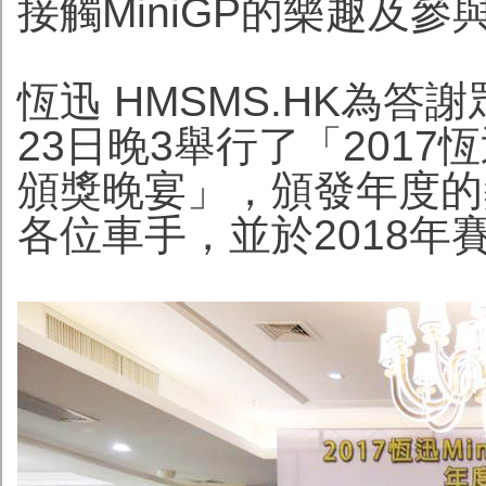
接觸MiniGP的樂趣及
恆迅 HMSMS.HK為答
23日晚3舉行了「2017
頒獎晚宴」，頒發年度的
各位車手，並於2018年