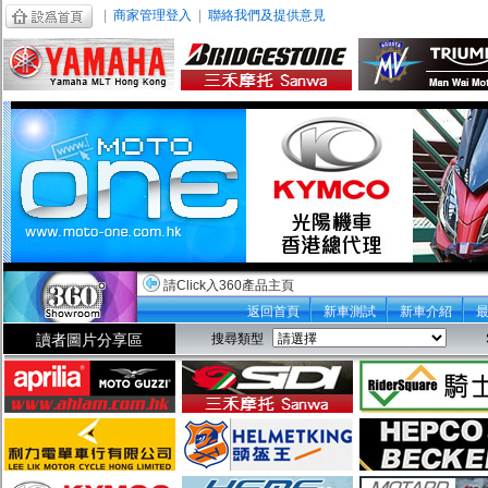
|
商家管理登入
|
聯絡我們及提供意見
請Click入360產品主頁
返回首頁
新車測試
新車介紹
讀者圖片分享區
搜尋類型