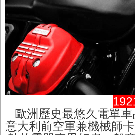
19
歐洲歷史最悠久電單車品
意大利前空軍兼機械師卡羅?古