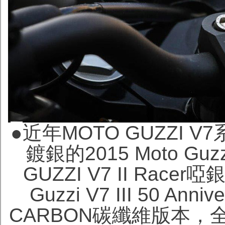
●
近年MOTO GUZZI
鍍銀的2015 Moto Guzzi
GUZZI V7 II Race
Guzzi V7 III 50 Ann
CARBON碳纖維版本，