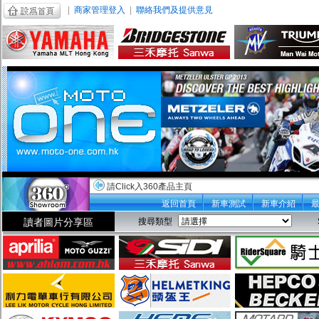
|
商家管理登入
|
聯絡我們及提供意見
請Click入360產品主頁
返回首頁
新車測試
新車介紹
讀者圖片分享區
搜尋類型