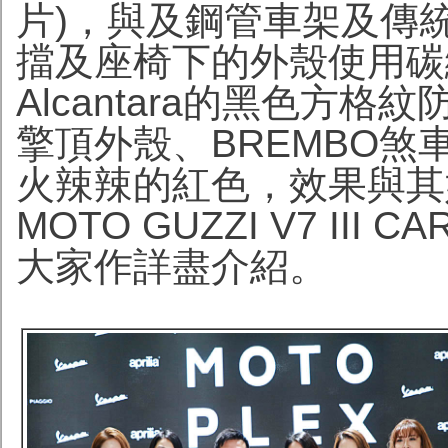
片)，與及鋼管車架及傳
擋及座椅下的外殼使用碳
Alcantara的黑色方
擎頂外殼、BREMBO煞車
火辣辣的紅色，效果與其她
MOTO GUZZI V7 I
大家作詳盡介紹。