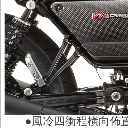
●
風冷四衝程橫向佈置