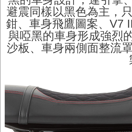
避震同樣以黑色為主，只
鉗、車身飛鷹圖案、V7 
與啞黑的車身形成強烈
沙板、車身兩側面整流罩