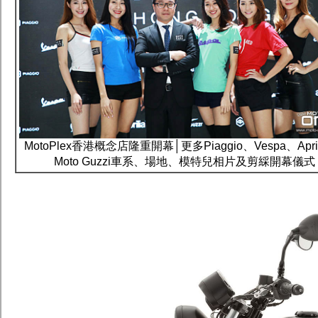
MotoPlex香港概念店隆重開幕│更多Piaggio、Vespa、April
Moto Guzzi車系、場地、模特兒相片及剪綵開幕儀式