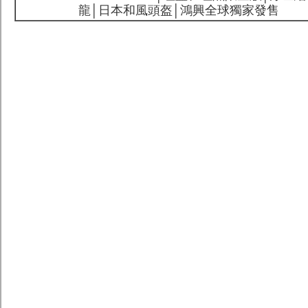
龍│日本和風頭盔│鴻興全球獨家發售