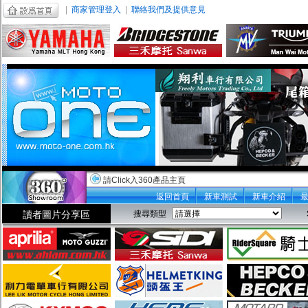
|
商家管理登入
|
聯絡我們及提供意見
請Click入360產品主頁
返回首頁
新車測試
新車介紹
讀者圖片分享區
搜尋類型