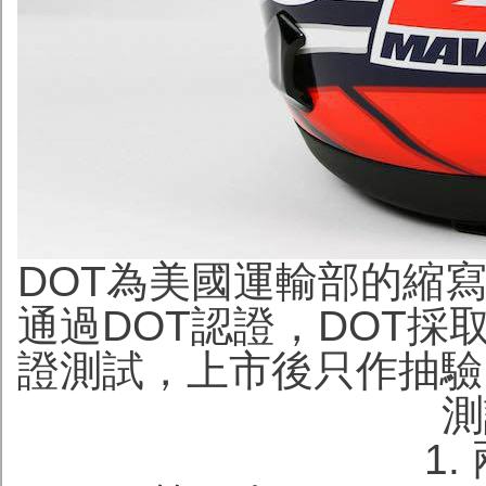
DOT為美國運輸部的縮
通過DOT認證，DOT
證測試，上市後只作抽驗
測
1.