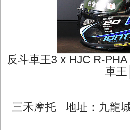
反斗車王3 x HJC R-P
車王│
三禾摩托 地址：九龍城