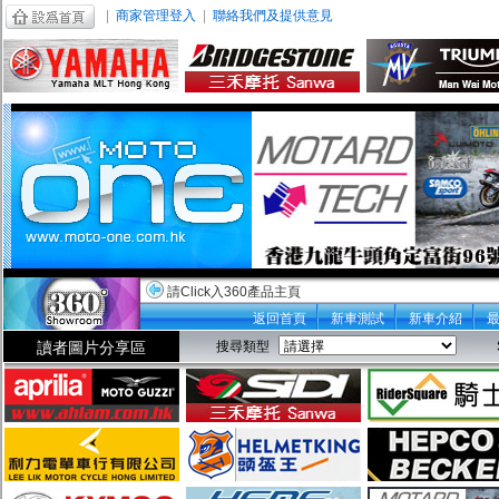
|
商家管理登入
|
聯絡我們及提供意見
請Click入360產品主頁
返回首頁
新車測試
新車介紹
讀者圖片分享區
搜尋類型