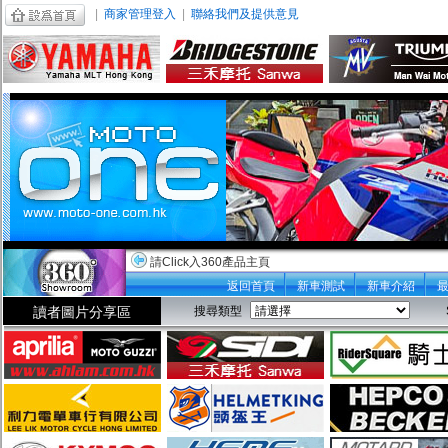
|
商家管理登入
|
聯絡我們及提供意見
請Click入360產品主頁
返回首頁
新車測試
新車介紹
讀者圖片分享區
搜尋類型