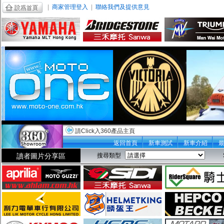
|
商家管理登入
|
聯絡我們及提供意見
請Click入360產品主頁
返回首頁
新車測試
新車介紹
讀者圖片分享區
搜尋類型