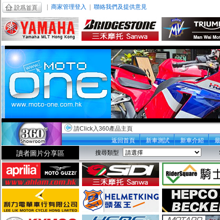
|
商家管理登入
|
聯絡我們及提供意見
請Click入360產品主頁
返回首頁
新車測試
新車介紹
讀者圖片分享區
搜尋類型