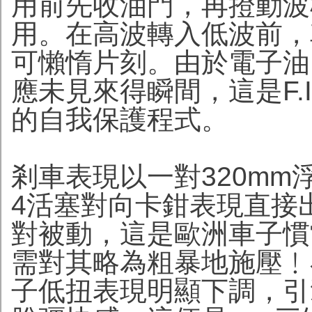
用前先收油門，再撜動波
用。在高波轉入低波前，
可懶惰片刻。由於電子油
應未見來得瞬間，這是F.I.電
的自我保護程式。
剎車表現以一對320mm浮
4活塞對向卡鉗表現直接出
對被動，這是歐洲車子慣
需對其略為粗暴地施壓﹗在
子低扭表現明顯下調，引