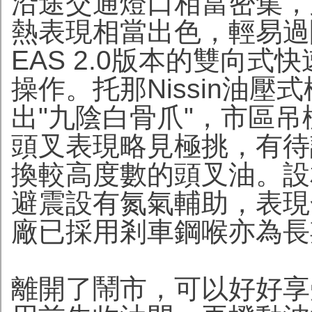
沿途交通燈口相當密集，
熱表現相當出色，輕易過
EAS 2.0版本的雙向式
快
操作。托那Nissin油
出"九陰白骨爪"，市區
頭叉表現略見極挑，有待
換較高度數的頭叉油。設
避震設有氮氣輔助，表現
廠已採用剎車鋼喉亦為長
離開了鬧市，可以好好享