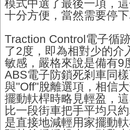
模式中選了最後一項，這
十分方便，當然需要停下
Traction Contro
了2度，即為相對少的介
敏感，嚴格來說是備有9
ABS電子防鎖死剎車同樣
與"Off"脫離選項，相
擺動軑桿時略見輕盈，這
比一段街車把手平均只約
是直接地減輕用家擺動軑