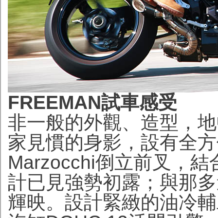
FREEMAN試車感受
非一般的外觀、造型，地
家見慣的身影，設有全方
Marzocchi倒立前叉
計已見強勢初露；與那多
輝映。設計緊緻的油冷輔助水