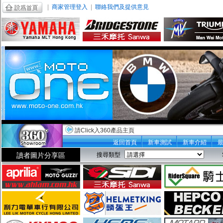
|
商家管理登入
|
聯絡我們及提供意見
請Click入360產品主頁
返回首頁
新車測試
新車介紹
讀者圖片分享區
搜尋類型