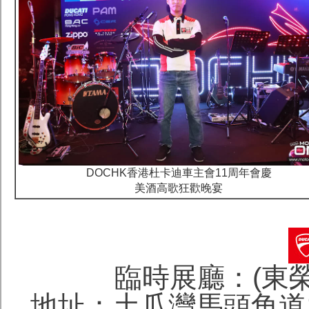
DOCHK香港杜卡迪車主會11周年會慶
美酒高歌狂歡晚宴
臨時展廳：(東榮
地址：土瓜灣馬頭角道1