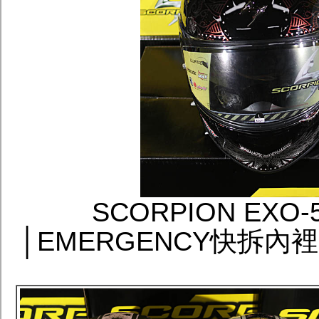
SCORPION EXO-
│EMERGENCY快拆內裡