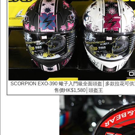
SCORPION EXO-390 蠍子入門級全面頭盔│多款拉花可
售價HK$1,580│頭盔王