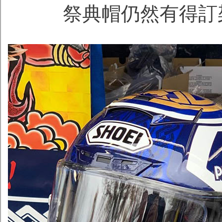
祭典帽仍然有得訂