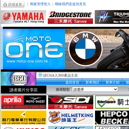
|
商家管理登入
|
聯絡我們及提供意見
請Click入360產品主頁
返回首頁
新車測試
新車介紹
讀者圖片分享區
搜尋類型