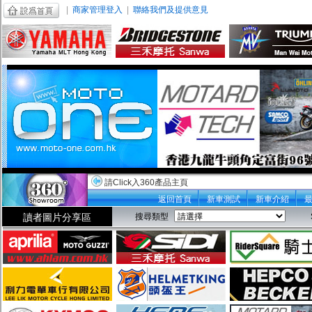
|
商家管理登入
|
聯絡我們及提供意見
請Click入360產品主頁
返回首頁
新車測試
新車介紹
讀者圖片分享區
搜尋類型