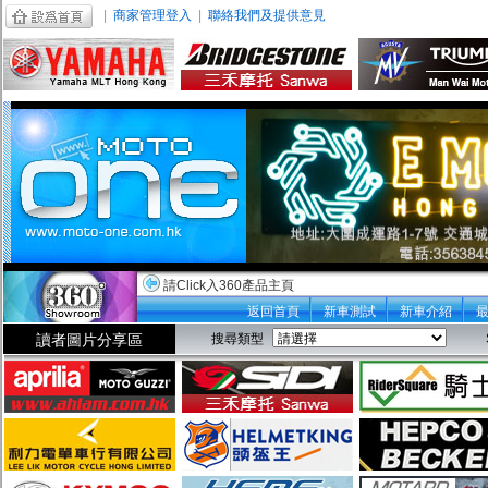
|
商家管理登入
|
聯絡我們及提供意見
請Click入360產品主頁
返回首頁
新車測試
新車介紹
讀者圖片分享區
搜尋類型