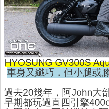
HYOSUNG GV300S Aqui
車身又纖巧，但小腿或
過去20幾年，阿John大
早期都玩過直四引擎400c