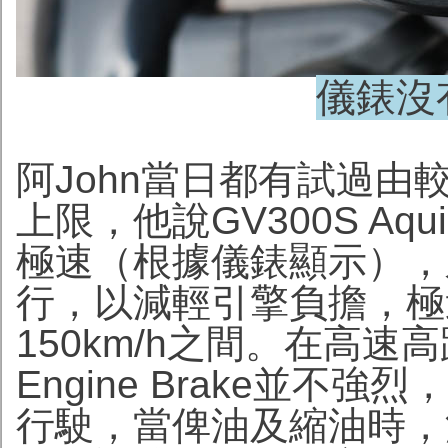
儀錶沒
阿John當日都有試過
上限，他說GV300S Aqu
極速（根據儀錶顯示），
行，以減輕引擎負擔，極
150km/h之間。在高
Engine Brake並
行駛，當俾油及縮油時，