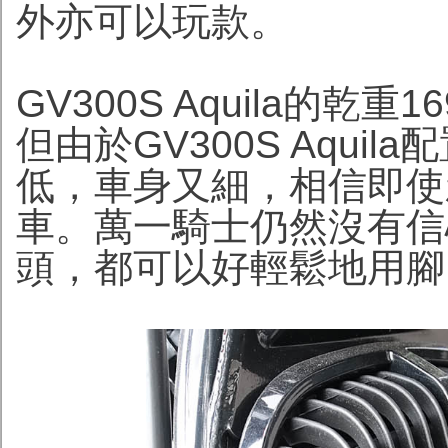
外亦可以玩款。
GV300S Aquila的乾
但由於GV300S Aqui
低，車身又細，相信即使
車。萬一騎士仍然沒有信
頭，都可以好輕鬆地用腳