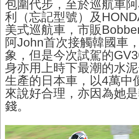
包圍代步，至於巡航車阿
利（忘記型號）及HONDA
美式巡航車，市販Bobb
阿John首次接觸韓國
象，但是今次試駕的GV300
身亦用上時下最潮的水泥
生產的日本車，以4萬中價
來說好合理，亦因為她是
錢。