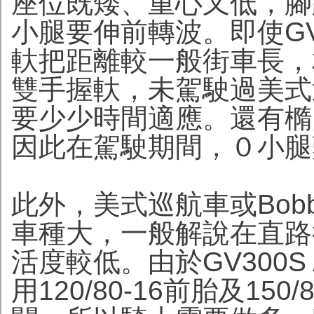
座位既矮、重心又低，腳
小腿要伸前轉波。即使GV3
軑把距離較一般街車長，
雙手握軑，未駕駛過美式巡
要少少時間適應。還有橢
因此在駕駛期間，０小腿
此外，美式巡航車或Bobb
車種大，一般解說在直路
活度較低。由於GV300S A
用120/80-16前胎及15