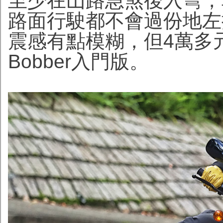
至少在山路急煞後入彎，
路面行駛都不會過份地左
震感有點模糊，但4萬多
Bobber入門版。