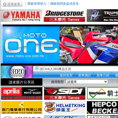
|
商家管理登入
|
聯絡我們及提供意見
請Click入360產品主頁
返回首頁
新車測試
新車介紹
讀者圖片分享區
搜尋類型