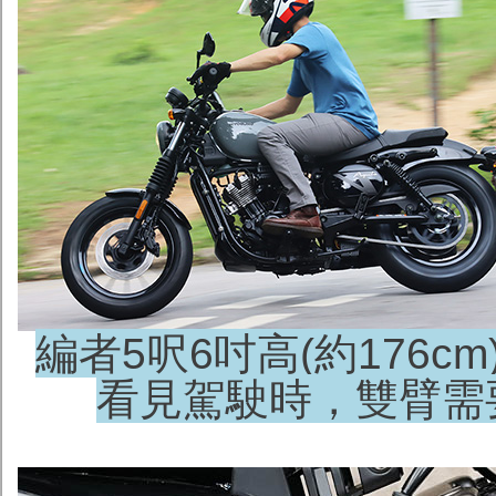
編者5呎6吋高(約176
看見駕駛時，雙臂需