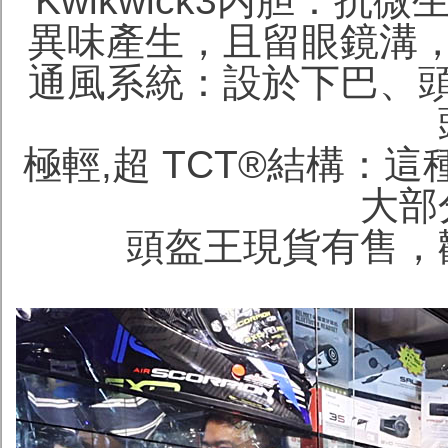
Kwikwick3内胆：
異味產生，且留眼鏡溝
通風系統：設於下巴、
極輕,超 TCT®結構：
大部
頭盔王現貨有售，