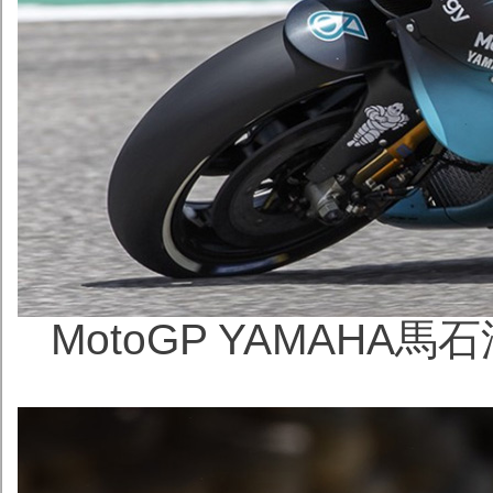
MotoGP YAMAHA馬石