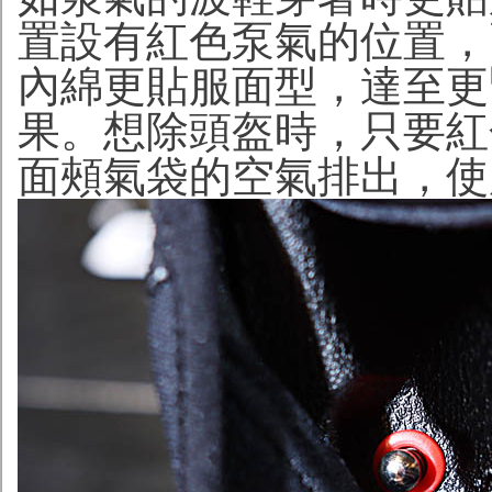
置設有紅色泵氣的位置，
內綿更貼服面型，達至更
果。想除頭盔時，只要紅
面頰氣袋的空氣排出，使