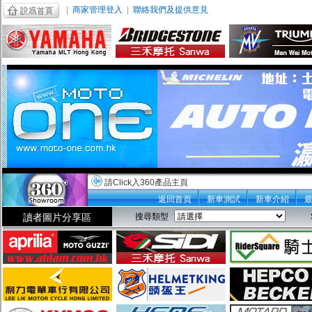
|
商家管理登入
|
聯絡我們及提供意見
請Click入360產品主頁
返回首頁
新車測試
新車介紹
讀者圖片分享區
搜尋類型