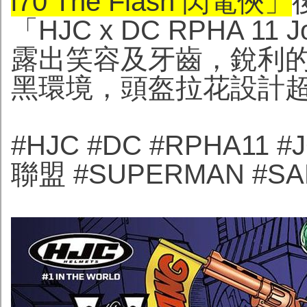
i70 The Flash 閃電俠」
「HJC x DC RPHA 
露出笑容及牙齒，銳利
黑環境，頭盔拉花設計
#HJC #DC #RPHA11 
聯盟 #SUPERMAN #S