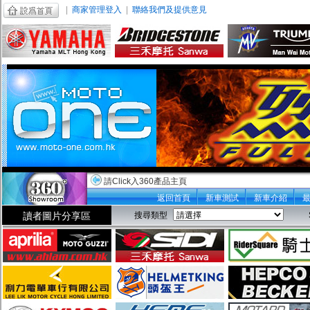
|
商家管理登入
|
聯絡我們及提供意見
請Click入360產品主頁
返回首頁
新車測試
新車介紹
讀者圖片分享區
搜尋類型