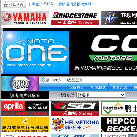
|
商家管理登入
|
聯絡我們及提供意見
請Click入360產品主頁
返回首頁
新車測試
新車介紹
讀者圖片分享區
搜尋類型