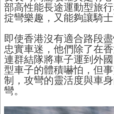
部高性能長途運動型旅行
掟彎樂趣，又能夠讓騎士
即使香港沒有適合路段盡
忠實車迷，他們除了在香
連群結隊將車子運到外國
型車子的體積嚇怕，但事
制，攻彎的靈活度與車身
彎。