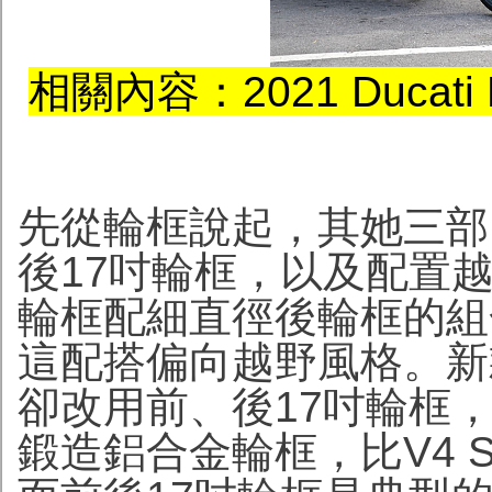
相關內容：2021 Ducati 
先從輪框說起，其她三部Mul
後17吋輪框，以及配置
輪框配細直徑後輪框的組
這配搭偏向越野風格。新款Multi
卻改用前、後17吋輪框，並
鍛造鋁合金輪框，比V4 S 