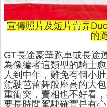
宣傳照片及短片賣弄Ducati Mu
的
GT長途豪華跑車或長途
為像編者這類型的騎士愈
人到中年，難免有個小肚
駕駛芭蕾舞般座高的大包
重衝突，賣相也不好看，
要長時間駕駛確實是有心