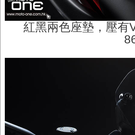
紅黑兩色座墊，壓有V4
8