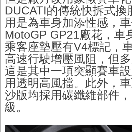
DUCATI的傳統快拆式
用是為車身加添性感，車子
MotoGP GP21廠花，
乘客座墊壓有V4標記，
高速行駛增壓風阻，但多
這是其中一項突顯賽車設
用透明高風擋。此外，車
沙版均採用碳纖維部件，
級。