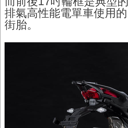
而前後17吋輪框是典型
排氣高性能電單車使用的Pirell
街胎。