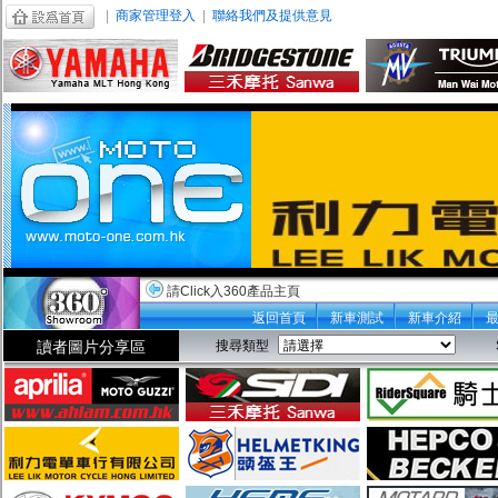
|
商家管理登入
|
聯絡我們及提供意見
請Click入360產品主頁
返回首頁
新車測試
新車介紹
讀者圖片分享區
搜尋類型