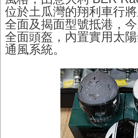
位於土瓜灣的翔利車行將
全面及揭面型號抵港，今次
全面頭盔，內置實用太陽鏡片及
通風系統。