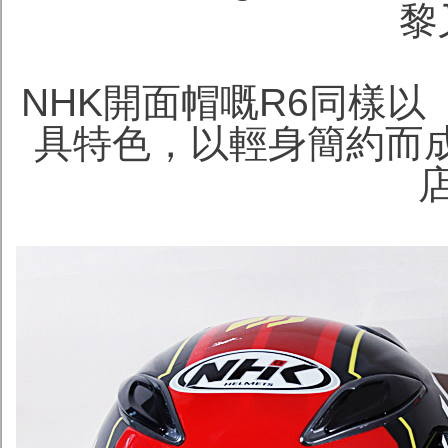
黎
NHK開面帽嘅R6同樣
具特色，以輕身簡約而