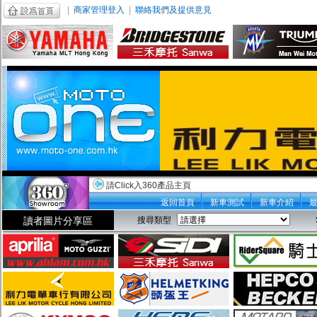
|
商家管理登入
|
聯絡我們及提供意見
請Click入360產品主頁
返回首頁
新車測試
新車介紹
讀者圖片分享區
搜尋類型