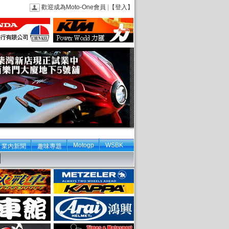
歡迎成為Moto-One會員
|
【登入】
Motogp
WSBK
業內新聞
趣味專題