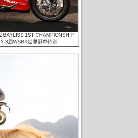
V2 BAYLISS 1ST CHAMPIONSHIP
SARY-3屆WSBK世界冠軍特別