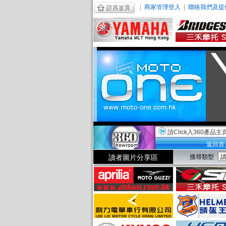
|
商家管理登入
|
聯絡我們及提
請Click入360產品主
返回首
讀者圖片分享區
搜尋類型