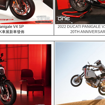
anigale V4 SP
2022 DUCATI PANIGALE 
HK車展新車發佈
20TH ANNIVER