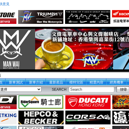
供意見
頁
頁
新車測試
新車介紹
最新産品
模特兒區
精選內容
經典機車
SEARCH