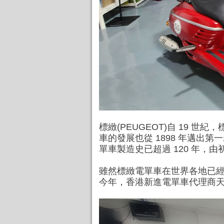
標緻(PEUGEOT)自 19
車的發展也從 1898 年邁
單車製造史已超過 120 年
雖然標緻電單車在世界各地已
今年，香港新進電單車代理商天