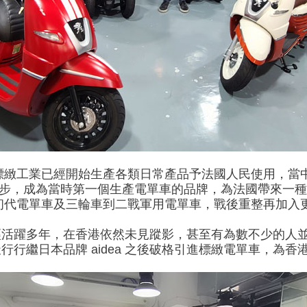
 世紀，標緻工業已經開始生產各類日常產品予法國人民使用
出第一步，成為當時第一個生產電單車的品牌，為法國帶來一
，由初代電單車及三輪車到二戰軍用電單車，戰後重整再加入
經活躍多年，在香港依然未見蹤影，甚至有為數不少的人
行行繼日本品牌 aidea 之後破格引進標緻電單車，為