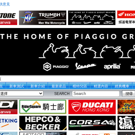
供意見
頁
頁
新車測試
新車介紹
最新産品
模特兒區
精選內容
經典機車
SEARCH