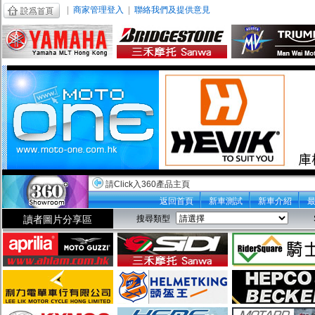
|
商家管理登入
|
聯絡我們及提供意見
請Click入360產品主頁
返回首頁
新車測試
新車介紹
讀者圖片分享區
搜尋類型