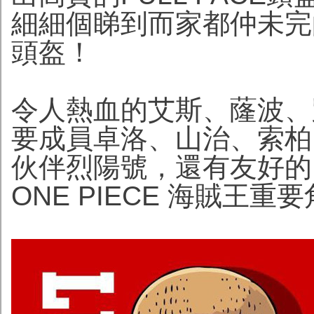
細細個睇到而家都仲未完的
頭盔！
令人熱血的艾斯、蕯波、
要成員卓洛、山治、索柏
伙伴烈陽號，還有友好的同
ONE PIECE 海賊王