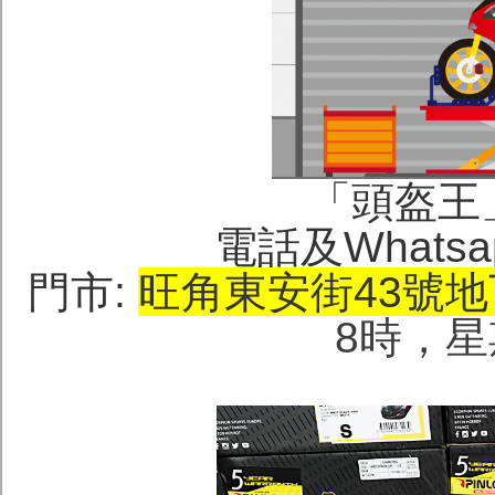
「頭盔王」(H
電話及Whatsa
門市:
旺角東安街43號
地
8時，