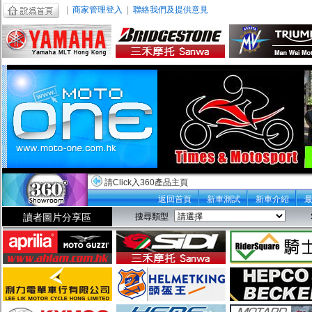
|
商家管理登入
|
聯絡我們及提供意見
請Click入360產品主頁
返回首頁
新車測試
新車介紹
讀者圖片分享區
搜尋類型