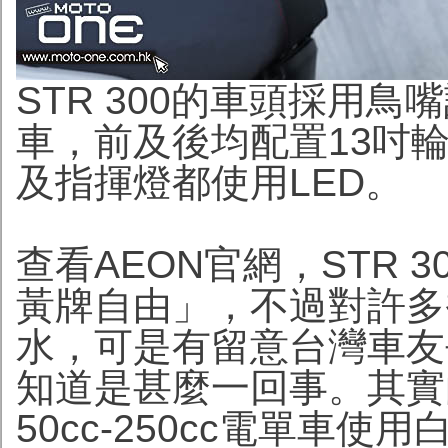
STR 300的車頭採用
車，前及後均配置13吋
及指揮燈都使用LED。
查看AEON官網，STR 
黃牌自由」，不過對許多
水，可是有留意台灣車友
知道是甚麼一回事。其實
50cc-250cc電單車