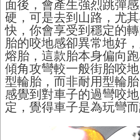
面後，會產生強烈跳彈感
硬，可是去到山路，尤其
快，你會享受到穩定的轉
胎的咬地感卻異常地好，
熔胎，這款胎本身偏向跑
傾角攻彎較一般街胎咬地
型輪胎，而非耐用型輪胎
感覺到對車子的過彎咬地
定，覺得車子是為玩彎而