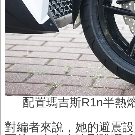
配置瑪吉斯R1n半熱
對編者來說，她的避震設