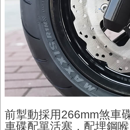
前掣動採用266mm煞車
車碟配單活塞，配埋鋼喉