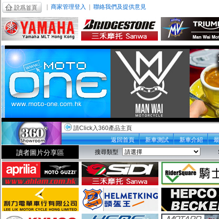
|
商家管理登入
|
聯絡我們及提供意見
請Click入360產品主頁
返回首頁
新車測試
新車介紹
讀者圖片分享區
搜尋類型