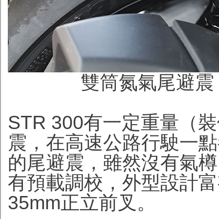
雙筒氮氣尾避震
STR 300有一定重量（
震，在高速公路行駛一點
的尾避震，雖然沒有氣樽
有預載調校，外型設計富
35mm正立前叉。