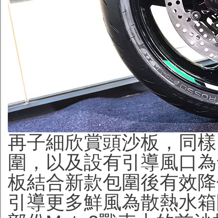
再子細欣賞頭沙板，同樣
圍，以及設有引導風口為
板結合新款包圍後有效降
引導更多鮮風為散熱水箱