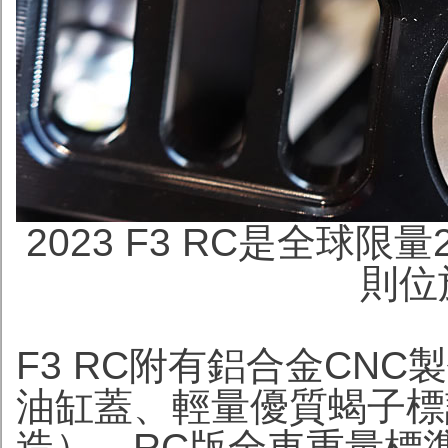
2023 F3 RC是全球
則位
F3 RC附有鋁合金CN
油缸蓋、輕量優質蝎子標
造），RC版全車重量標準17