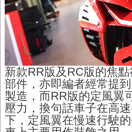
新款RR版及RC版的焦
部件，亦即編者經常提到的
製造，而RR版的定風翼可在
壓力，換句話車子在高速
下，定風翼在慢速行駛的