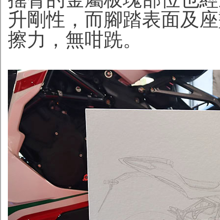
升剛性，而腳踏表面及座
擦力，無咁跣。