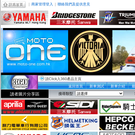
|
商家管理登入
|
聯絡我們及提供意見
請Click入360產品主頁
返回首頁
新車測試
新車介紹
讀者圖片分享區
搜尋類型