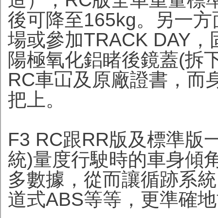
後可降至165kg。另一
場或參加TRACK DA
陽極氧化鋁睹後鏡蓋(拆
RC車冚及原廠證書，而
把上。
F3 RC
跟RR版及標準版一
統)量度行駛時的車身傾
多數據，從而讓循跡系統
道式ABS等等，更準確