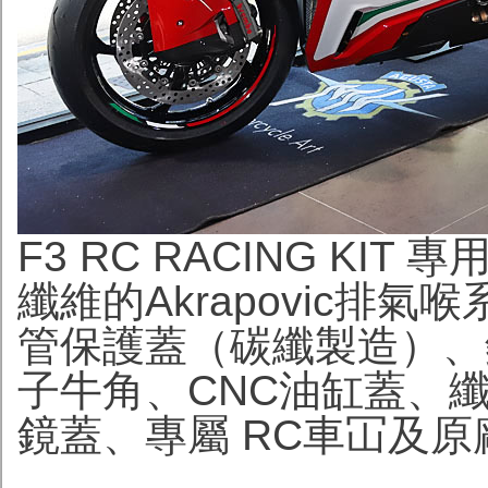
F3 RC RACING K
纖維的Akrapovic排
管保護蓋（碳纖製造）、
子牛角、CNC油缸蓋、
鏡蓋、專屬 RC車冚及原