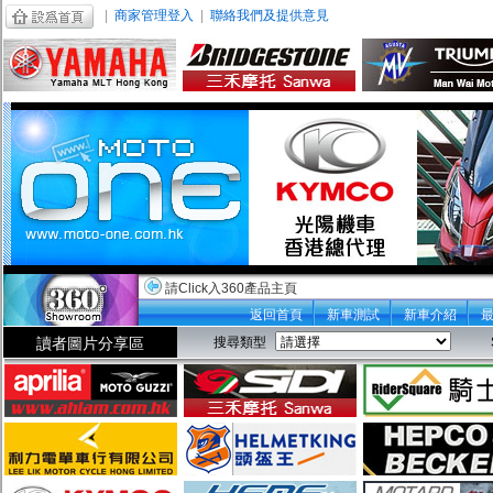
|
商家管理登入
|
聯絡我們及提供意見
請Click入360產品主頁
返回首頁
新車測試
新車介紹
讀者圖片分享區
搜尋類型