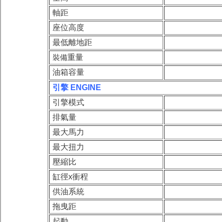
軸距
座位高度
最低離地距
裝備
重量
油箱容量
引擎 ENGINE
引擎模式
排氣量
最大馬力
最大扭力
壓縮比
缸徑x衝程
供油系統
拖曳距
起動