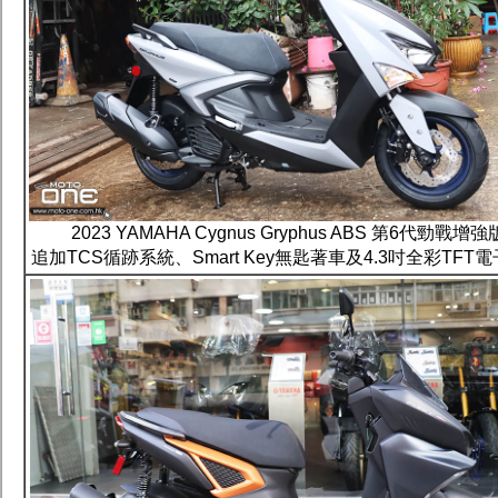
2023 YAMAHA Cygnus Gryphus ABS 第6代勁戰增強
追加TCS循跡系統、Smart Key無匙著車及4.3吋全彩TFT