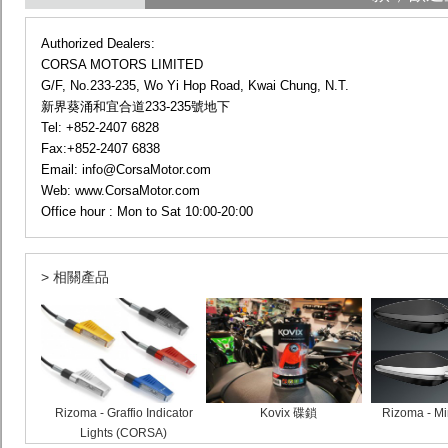
Authorized Dealers:
CORSA MOTORS LIMITED
G/F, No.233-235, Wo Yi Hop Road, Kwai Chung, N.T.
新界葵涌和宜合道233-235號地下
Tel: +852-2407 6828
Fax:+852-2407 6838
Email: info@CorsaMotor.com
Web: www.CorsaMotor.com
Office hour : Mon to Sat 10:00-20:00
> 相關產品
Rizoma - Graffio Indicator
Kovix 碟鎖
Rizoma - Mi
Lights (CORSA)