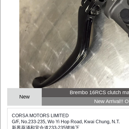
Brembo 16RCS clutch ma
New
New Arrival!! O
CORSA MOTORS LIMITED
G/F, No.233-235, Wo Yi Hop Road, Kwai Chung, N.T.
新界葵涌和宜合道233-235號地下