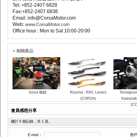
Tel: +852-2407 6828
Fax:+852-2407 6838
Email: info@CorsaMotor.com
Web:
www.CorsaMotor.com
Office hour : Mon to Sat 10:00-20:00
> 相關產品
Kovix 碟鎖
Rizoma - RRC Levers
Termignoni
(CORSA)
Kawasaki
(C
會員感想分享
總計 0 個記錄，共 1 頁。
E-mail：
用