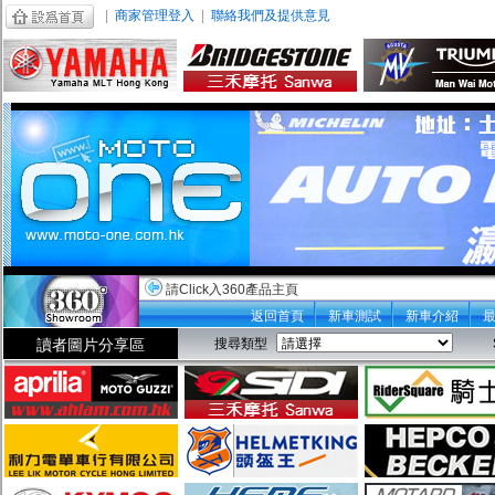
|
商家管理登入
|
聯絡我們及提供意見
請Click入360產品主頁
返回首頁
新車測試
新車介紹
讀者圖片分享區
搜尋類型