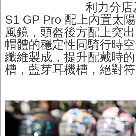
利力分店
S1 GP Pro 配上內
風鏡，頭盔後方配上突出
帽體的穩定性同騎行時空
纖維製成，提升配戴時的
槽，藍芽耳機槽，絕對符