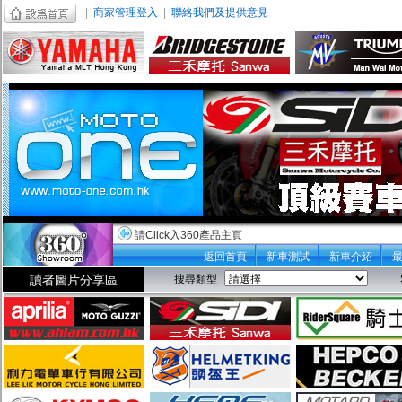
|
商家管理登入
|
聯絡我們及提供意見
請Click入360產品主頁
返回首頁
新車測試
新車介紹
讀者圖片分享區
搜尋類型