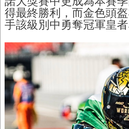
諾大獎賽中更成為本賽季的焦
得最終勝利，而金色頭盔
手該級別中勇奪冠軍皇者