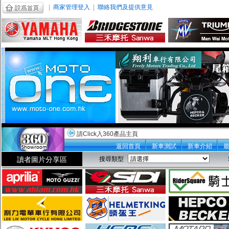
|
商家管理登入
|
聯絡我們及提供意見
請Click入360產品主頁
返回首頁
新車測試
新車介紹
讀者圖片分享區
搜尋類型