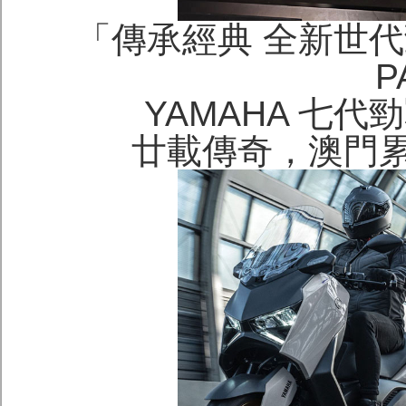
「傳承經典 全新世代勁戰
P
YAMAHA 七代勁戰
廿載傳奇，澳門