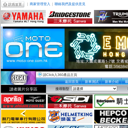
|
商家管理登入
|
聯絡我們及提供意見
請Click入360產品主頁
返回首頁
新車測試
新車介紹
讀者圖片分享區
搜尋類型