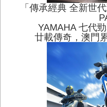
「傳承經典 全新世代勁戰
P
YAMAHA 七代勁戰
廿載傳奇，澳門