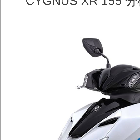
CYGNUS XR 155 分