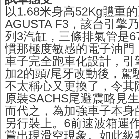
以1.68米身高52Kg體重的
AGUSTA F3，該台引
列3汽缸，三條排氣管是6
慣那極度敏感的電子油門
車子完全跑車化設計，引
加2的頭/尾牙改動後，
不太稱心又更換了，令其
原裝SACHS尾避震略見生
而代之，為加強車子本身的
另行裝上。6前速波箱運
嘗出現滑空現象。如此級