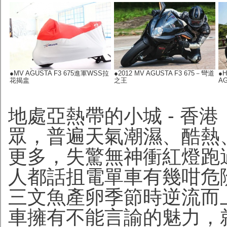
●
MV AGUSTA F3 675進軍WSS拉
●
2012 MV AGUSTA F3 675－彎道
●
H
花揭盅
之王
AG
地處亞熱帶的小城 - 香
眾，普遍天氣潮濕、酷熱
更多，失驚無神衝紅燈跑
人都話抯電單車有幾咁危
三文魚產卵季節時
逆流而
車擁有不能言諭的魅力，