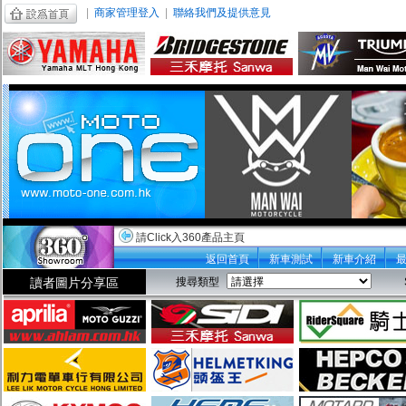
|
商家管理登入
|
聯絡我們及提供意見
請Click入360產品主頁
返回首頁
新車測試
新車介紹
讀者圖片分享區
搜尋類型