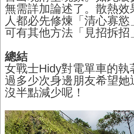
無需詳加論述了。散熱效
人都必先修煉「清心寡慾
可有其他方法「見招拆招
總結
女戰士Hidy對電單車的
過多少次身邊朋友希望她
沒半點減少呢！