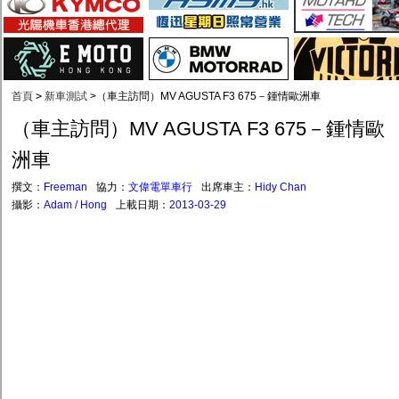
首頁
>
新車測試
>
（車主訪問）MV AGUSTA F3 675－鍾情歐洲車
（車主訪問）MV AGUSTA F3 675－鍾情歐
洲車
撰文：
Freeman
協力：
文偉電單車行
出席車主：
Hidy Chan
攝影：
Adam / Hong
上載日期：
2013-03-29