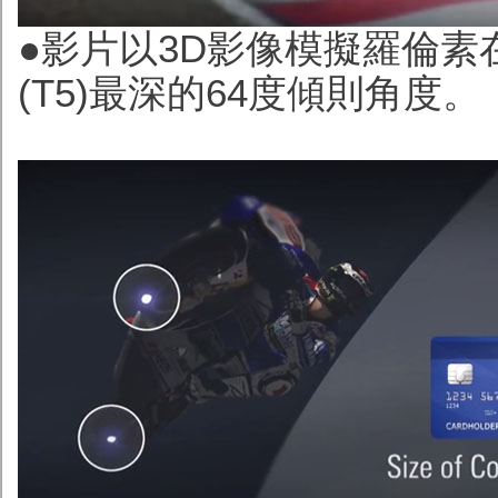
●影片以3D影像模擬羅倫素在西
(T5)最深的64度傾則角度。