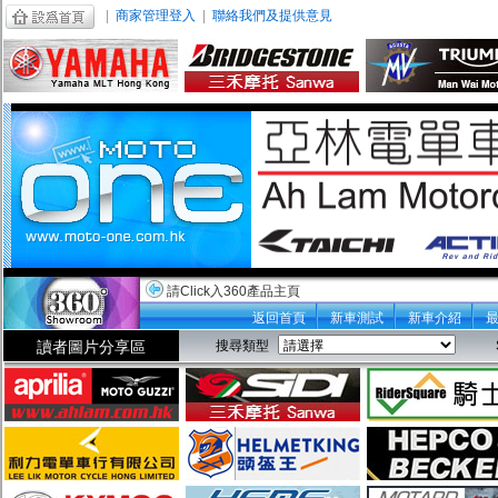
|
商家管理登入
|
聯絡我們及提供意見
請Click入360產品主頁
返回首頁
新車測試
新車介紹
讀者圖片分享區
搜尋類型