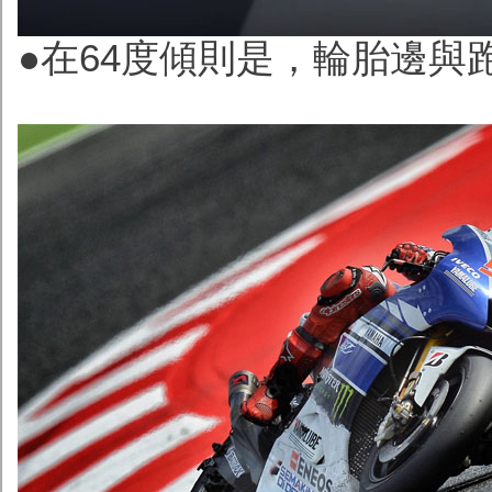
●在64度傾則是，輪胎邊