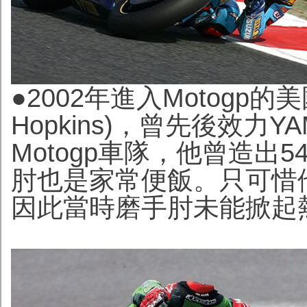
●2002年進入Motogp的
美
Hopkins)，
曾先後效力YAM
Motogp車隊
，他曾造出5
肘也是家常便飯。只可惜
因此當時磨手肘未能掀起