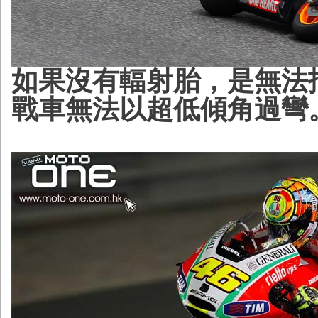
如果沒有輻射胎，是無法
戰車無法以超低傾角過彎