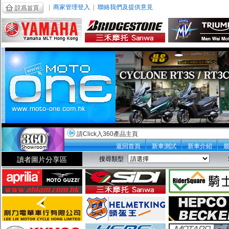
|
商家管理登入
|
聯絡我們及提供意見
請Click入360產品主頁
返回首頁
新車測試
新車介紹
讀者圖片分享區
搜尋類型