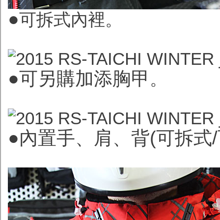
●
可拆式內裡。
●可另購加添胸甲
。
●內置
手、肩、背(可拆式