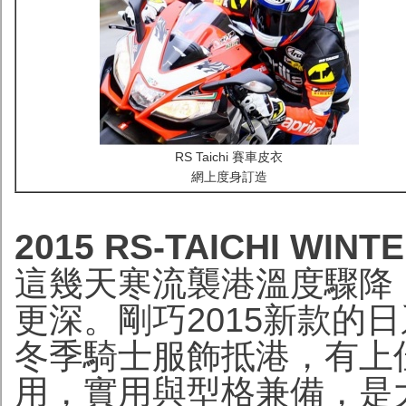
RS Taichi 賽車皮衣
網上度身訂造
2015 RS-TAICHI WI
這幾天寒流襲港溫度驟降
更深。剛巧2015新款的日系RS-
冬季騎士服飾抵港，有上
用，實用與型格兼備，是