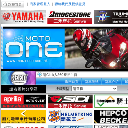
|
商家管理登入
|
聯絡我們及提供意見
請Click入360產品主頁
返回首頁
新車測試
新車介紹
讀者圖片分享區
搜尋類型