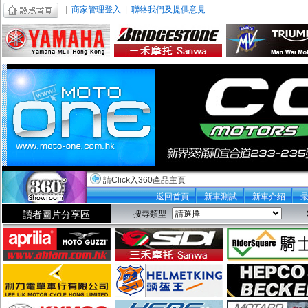
|
商家管理登入
|
聯絡我們及提供意見
請Click入360產品主頁
返回首頁
新車測試
新車介紹
讀者圖片分享區
搜尋類型