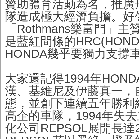
贊助體育活動為名，推廣
隊造成極大經濟負擔。好像
「Rothmans樂富門」主
是藍紅間條的HRC(HON
HONDA幾乎要獨力支撐
大家還記得1994年HO
漢、基維尼及伊藤真一，
態，並創下連續五年勝利紀
高企的車隊，1994年失去
化公司REPSOL展開長