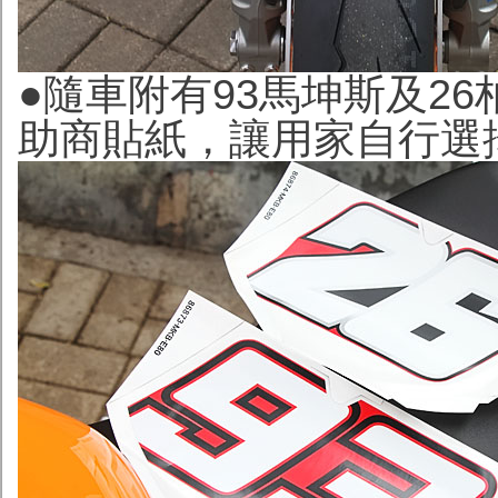
●隨車附有93馬坤斯及26
助商貼紙，讓用家自行選