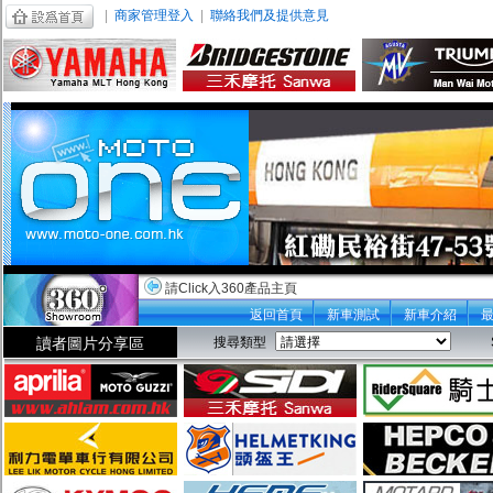
|
商家管理登入
|
聯絡我們及提供意見
請Click入360產品主頁
返回首頁
新車測試
新車介紹
讀者圖片分享區
搜尋類型